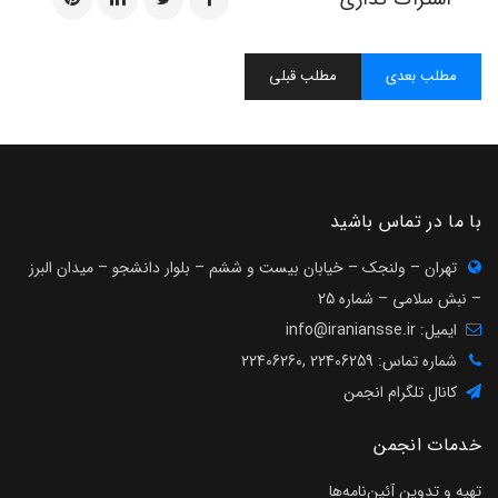
مطلب بعدی
مطلب قبلی
با ما در تماس باشید
تهران – ولنجک – خیابان بیست و ششم – بلوار دانشجو – میدان البرز
– نبش سلامی – شماره 25
ایمیل:
info@iraniansse.ir
شماره تماس: 22406259 ,22406260
کانال تلگرام انجمن
خدمات انجمن
تهیه و تدوین آئین‌نامه‌ها