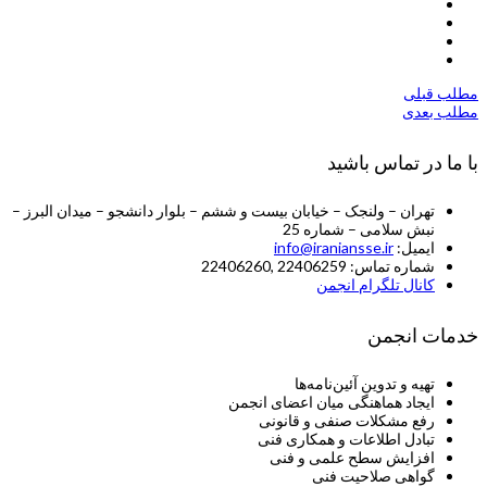
مطلب قبلی
مطلب بعدی
با ما در تماس باشید
تهران – ولنجک – خیابان بیست و ششم – بلوار دانشجو – میدان البرز –
نبش سلامی – شماره 25
ایمیل:
info@iraniansse.ir
شماره تماس: 22406259 ,22406260
کانال تلگرام انجمن
خدمات انجمن
تهیه و تدوین آئین‌نامه‌ها
ایجاد هماهنگی میان اعضای انجمن
رفع مشکلات صنفی و قانونی
تبادل اطلاعات و همکاری فنی
افزایش سطح علمی و فنی
گواهی صلاحیت فنی