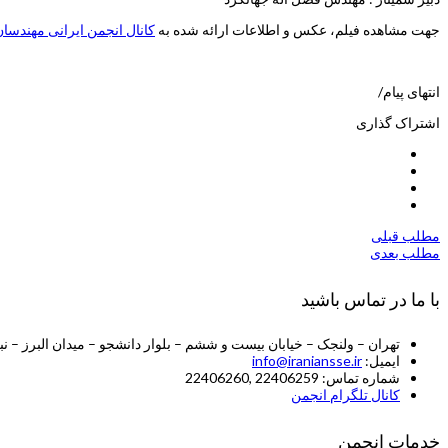
جهت مشاهده فیلم، عکس و اطلاعات ارائه شده به
کانال انجمن ایرانی مهندسان
انتهای پیام/
اشتراک گذاری
مطلب قبلی
مطلب بعدی
با ما در تماس باشید
تهران – ولنجک – خیابان بیست و ششم – بلوار دانشجو – میدان البرز – ن
ایمیل:
info@iraniansse.ir
شماره تماس: 22406259 ,22406260
کانال تلگرام انجمن
خدمات انجمن