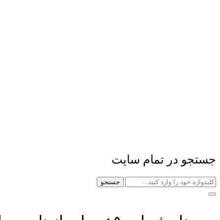
جستجو در تمام سایت
جستجو
سمینار شماره ۵ : جدا سازها و میراث‌های لرزه ای