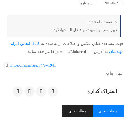
2017/02/27
سمینارها
۹ اسفند ماه ۱۳۹۵
دبیر سمینار : مهندس فضل اله جهانگرد
جهت مشاهده فیلم، عکس و اطلاعات ارائه شده به
کانال انجمن ایرانی
مهندسان
به آدرس https://t.me/MohasebIrani مراجعه نمایید.
https://iraniansse.ir/?p=1941
انتهای پیام/
اشتراک گذاری
مطلب بعدی
مطلب قبلی