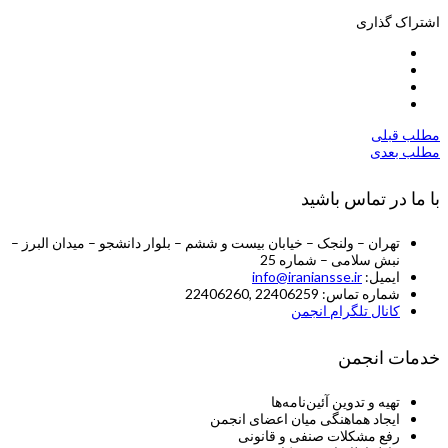
اشتراک گذاری
مطلب قبلی
مطلب بعدی
با ما در تماس باشید
تهران – ولنجک – خیابان بیست و ششم – بلوار دانشجو – میدان البرز –
نبش سلامی – شماره 25
ایمیل:
info@iraniansse.ir
شماره تماس: 22406259 ,22406260
کانال تلگرام انجمن
خدمات انجمن
تهیه و تدوین آئین‌نامه‌ها
ایجاد هماهنگی میان اعضای انجمن
رفع مشکلات صنفی و قانونی