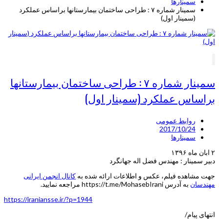
سمینارها
سمینار شماره ۷ : طراحی ساختمان بیمارستانها براساس عملکرد
(سمینار اول)
سمینار شماره ۷ : طراحی ساختمان بیمارستانها
براساس عملکرد (سمینار اول)
روابط عمومی
2017/10/24
سمینارها
۲ ابان ماه ۱۳۹۶
دبیر سمینار : مهندس فضل اله جهانگرد
جهت مشاهده فیلم، عکس و اطلاعات ارائه شده به
کانال انجمن ایرانی
مهندسان
به آدرس https://t.me/MohasebIrani مراجعه نمایید.
https://iraniansse.ir/?p=1944
انتهای پیام/