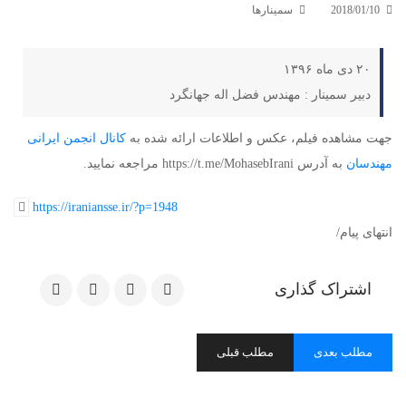
2018/01/10
سمینارها
۲۰ دی ماه ۱۳۹۶
دبیر سمینار : مهندس فضل اله جهانگرد
جهت مشاهده فیلم، عکس و اطلاعات ارائه شده به
کانال انجمن ایرانی
مهندسان
به آدرس https://t.me/MohasebIrani مراجعه نمایید.
https://iraniansse.ir/?p=1948
انتهای پیام/
اشتراک گذاری
مطلب بعدی
مطلب قبلی